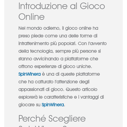
Introduzione al Gioco
Online
Nel mondo odierno, il gioco online ha
preso piede come una delle forme di
intrattenimento più popolari. Con l’avvento
della tecnologia, sempre più persone si
stanno avvicinando a piattaforme che
offrono esperienze di gioco uniche.
SpinWinera
è una di queste piattaforme
che ha catturato l’attenzione degli
appassionati di gioco. Questo articolo
esplorerà le caratteristiche e i vantaggi di
giocare su
SpinWinera
.
Perché Scegliere