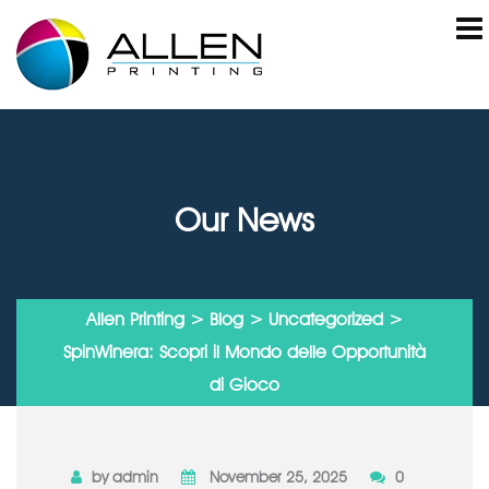
Our News
Allen Printing
>
Blog
>
Uncategorized
>
SpinWinera: Scopri il Mondo delle Opportunità
di Gioco
by admin
November 25, 2025
0