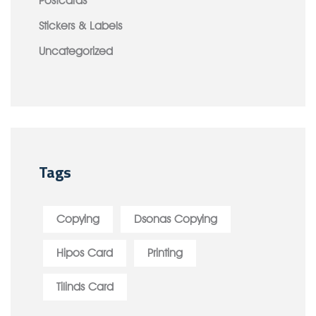
Postcards
Stickers & Labels
Uncategorized
Tags
Copying
Dsonas Copying
Hipos Card
Printing
Tilinds Card