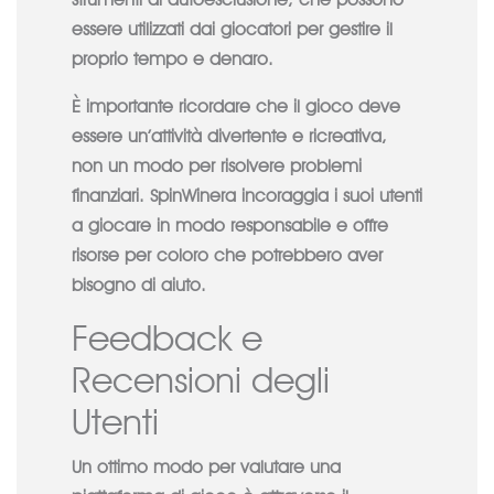
essere utilizzati dai giocatori per gestire il
proprio tempo e denaro.
È importante ricordare che il gioco deve
essere un’attività divertente e ricreativa,
non un modo per risolvere problemi
finanziari. SpinWinera incoraggia i suoi utenti
a giocare in modo responsabile e offre
risorse per coloro che potrebbero aver
bisogno di aiuto.
Feedback e
Recensioni degli
Utenti
Un ottimo modo per valutare una