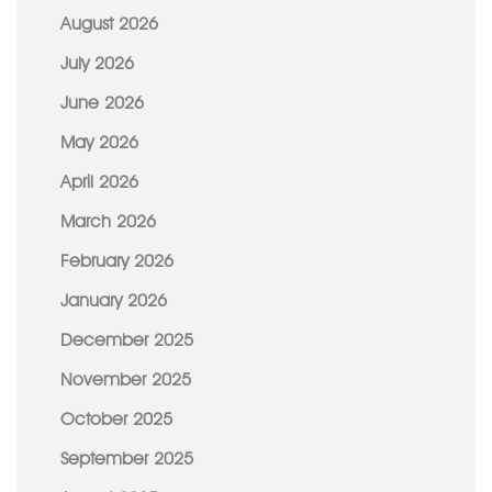
August 2026
July 2026
June 2026
May 2026
April 2026
March 2026
February 2026
January 2026
December 2025
November 2025
October 2025
September 2025