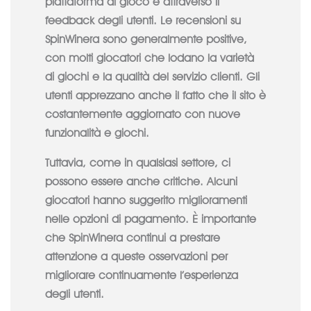
piattaforma di gioco è attraverso il
feedback degli utenti. Le recensioni su
SpinWinera sono generalmente positive,
con molti giocatori che lodano la varietà
di giochi e la qualità del servizio clienti. Gli
utenti apprezzano anche il fatto che il sito è
costantemente aggiornato con nuove
funzionalità e giochi.
Tuttavia, come in qualsiasi settore, ci
possono essere anche critiche. Alcuni
giocatori hanno suggerito miglioramenti
nelle opzioni di pagamento. È importante
che SpinWinera continui a prestare
attenzione a queste osservazioni per
migliorare continuamente l’esperienza
degli utenti.