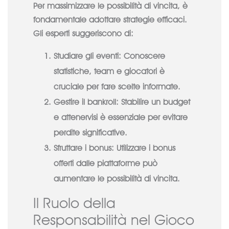
Per massimizzare le possibilità di vincita, è
fondamentale adottare strategie efficaci.
Gli esperti suggeriscono di:
Studiare gli eventi:
Conoscere
statistiche, team e giocatori è
cruciale per fare scelte informate.
Gestire il bankroll:
Stabilire un budget
e attenervisi è essenziale per evitare
perdite significative.
Sfruttare i bonus:
Utilizzare i bonus
offerti dalle piattaforme può
aumentare le possibilità di vincita.
Il Ruolo della
Responsabilità nel Gioco