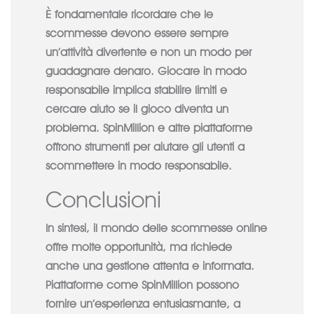
È fondamentale ricordare che le
scommesse devono essere sempre
un’attività divertente e non un modo per
guadagnare denaro. Giocare in modo
responsabile implica stabilire limiti e
cercare aiuto se il gioco diventa un
problema. SpinMillion e altre piattaforme
offrono strumenti per aiutare gli utenti a
scommettere in modo responsabile.
Conclusioni
In sintesi, il mondo delle scommesse online
offre molte opportunità, ma richiede
anche una gestione attenta e informata.
Piattaforme come SpinMillion possono
fornire un’esperienza entusiasmante, a