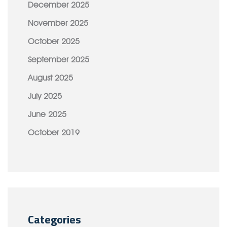
December 2025
November 2025
October 2025
September 2025
August 2025
July 2025
June 2025
October 2019
Categories