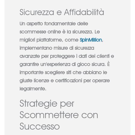
Sicurezza e Affidabilità
Un aspetto fondamentale delle
scommesse online è la sicurezza. Le
migliori piattaforme, come
SpinMillion
,
implementano misure di sicurezza
avanzate per proteggere i dati dei clienti e
garantire un’esperienza di gioco sicura. È
importante scegliere siti che abbiano le
giuste licenze e certificazioni per operare
legalmente.
Strategie per
Scommettere con
Successo