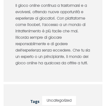
Il gioco online continua a trasformarsi e a
evolversi, offrendo nuove opportunità e
esperienze ai giocatori. Con piattaforme
come Roobet, l’accesso a un mondo di
intrattenimento è più facile che mai.
Ricorda sempre di giocare
responsabilmente e di godere
dell’esperienza senza eccedere. Che tu sia
un esperto o un principiante, il mondo del
gioco online ha qualcosa da offrire a tutti.
Tags
Uncategorized