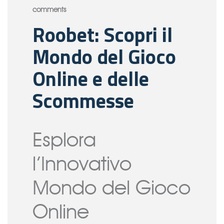
comments
Roobet: Scopri il
Mondo del Gioco
Online e delle
Scommesse
Esplora
l’Innovativo
Mondo del Gioco
Online