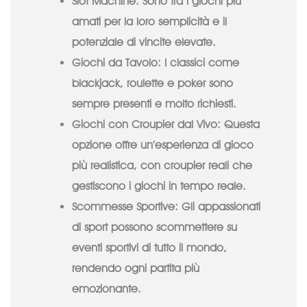
Slot Machine:
Sono tra i giochi più
amati per la loro semplicità e il
potenziale di vincite elevate.
Giochi da Tavolo:
I classici come
blackjack, roulette e poker sono
sempre presenti e molto richiesti.
Giochi con Croupier dal Vivo:
Questa
opzione offre un’esperienza di gioco
più realistica, con croupier reali che
gestiscono i giochi in tempo reale.
Scommesse Sportive:
Gli appassionati
di sport possono scommettere su
eventi sportivi di tutto il mondo,
rendendo ogni partita più
emozionante.