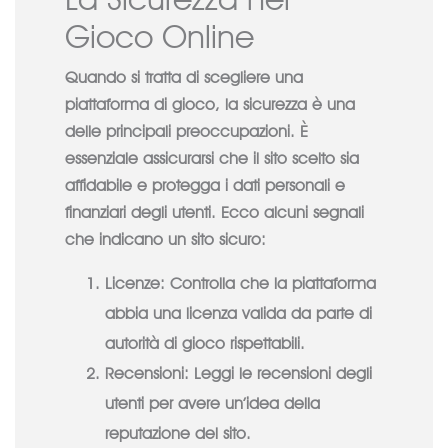
Gioco Online
Quando si tratta di scegliere una
piattaforma di gioco, la sicurezza è una
delle principali preoccupazioni. È
essenziale assicurarsi che il sito scelto sia
affidabile e protegga i dati personali e
finanziari degli utenti. Ecco alcuni segnali
che indicano un sito sicuro:
Licenze: Controlla che la piattaforma
abbia una licenza valida da parte di
autorità di gioco rispettabili.
Recensioni: Leggi le recensioni degli
utenti per avere un’idea della
reputazione del sito.