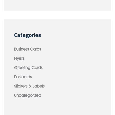
Categories
Business Cards
Flyers
Greeting Cards
Postcards
Stickers & Labels
Uncategorized