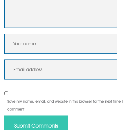
Save my name, email, and website in this browser for the next time I
comment.
Submit Comments