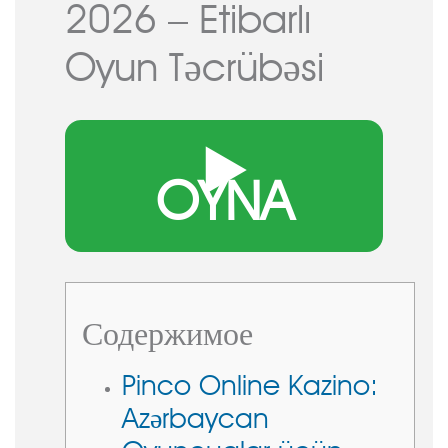
2026 – Etibarlı
Oyun Təcrübəsi
▶️
OYNA
Содержимое
Pinco Online Kazino:
Azərbaycan