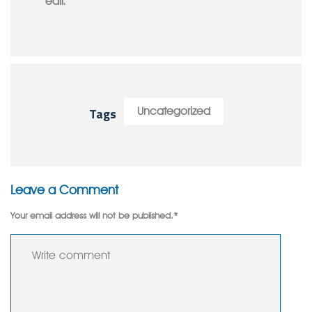
edir.
Tags
Uncategorized
Leave a Comment
Your email address will not be published.
*