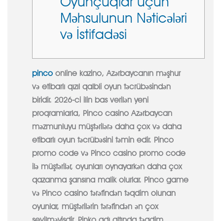
Oyunçuqlar üçün
Məhsulunun Nəticələri
və İstifadəsi
pinco
online kazino, Azərbaycanın məşhur
və etibarlı qızıl qalbli oyun təcrübəsindən
biridir. 2026-ci ilin bas verilən yeni
proqramlarla, Pinco casino Azərbaycan
məzmunluyu müştərilərə daha çox və daha
etibarlı oyun təcrübəsini təmin edir. Pinco
promo code və Pinco casino promo code
ilə müştərilər, oyunları oynayarkən daha çox
qazanma şansına malik olurlar. Pinco game
və Pinco casino tərəfindən təqdim olunan
oyunlar, müştərilərin tərəfindən ən çox
sevilməyişdir. Pinko adı altında təqdim