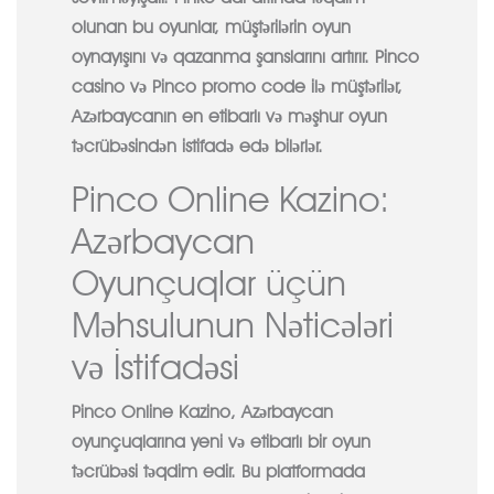
olunan bu oyunlar, müştərilərin oyun
oynayışını və qazanma şanslarını artırır. Pinco
casino və Pinco promo code ilə müştərilər,
Azərbaycanın en etibarlı və məşhur oyun
təcrübəsindən istifadə edə bilərlər.
Pinco Online Kazino:
Azərbaycan
Oyunçuqlar üçün
Məhsulunun Nəticələri
və İstifadəsi
Pinco Online Kazino, Azərbaycan
oyunçuqlarına yeni və etibarlı bir oyun
təcrübəsi təqdim edir. Bu platformada