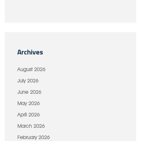
Archives
August 2026
July 2026
June 2026
May 2026
April 2026
March 2026
February 2026