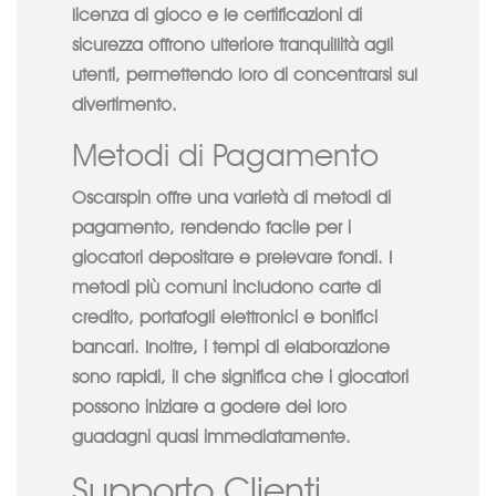
licenza di gioco e le certificazioni di
sicurezza offrono ulteriore tranquillità agli
utenti, permettendo loro di concentrarsi sul
divertimento.
Metodi di Pagamento
Oscarspin offre una varietà di metodi di
pagamento, rendendo facile per i
giocatori depositare e prelevare fondi. I
metodi più comuni includono carte di
credito, portafogli elettronici e bonifici
bancari. Inoltre, i tempi di elaborazione
sono rapidi, il che significa che i giocatori
possono iniziare a godere dei loro
guadagni quasi immediatamente.
Supporto Clienti