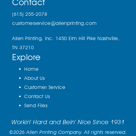
Contact
(615) 255-2078
customerservice@allenprinting.com
Allen Printing, Inc.
1450 Elm Hill Pike
Nashville,
TN 37210
Explore
Home
About Us
Customer Service
Contact Us
Send Files
Workin’ Hard and Bein’ Nice Since 1931
©2026 Allen Printing Company. All rights reserved.