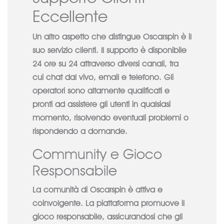
Eccellente
Un altro aspetto che distingue Oscarspin è il
suo servizio clienti. Il supporto è disponibile
24 ore su 24 attraverso diversi canali, tra
cui chat dal vivo, email e telefono. Gli
operatori sono altamente qualificati e
pronti ad assistere gli utenti in qualsiasi
momento, risolvendo eventuali problemi o
rispondendo a domande.
Community e Gioco
Responsabile
La comunità di Oscarspin è attiva e
coinvolgente. La piattaforma promuove il
gioco responsabile, assicurandosi che gli