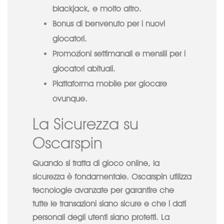
blackjack, e molto altro.
Bonus di benvenuto per i nuovi
giocatori.
Promozioni settimanali e mensili per i
giocatori abituali.
Piattaforma mobile per giocare
ovunque.
La Sicurezza su
Oscarspin
Quando si tratta di gioco online, la
sicurezza è fondamentale. Oscarspin utilizza
tecnologie avanzate per garantire che
tutte le transazioni siano sicure e che i dati
personali degli utenti siano protetti. La