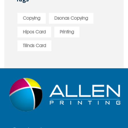
Copying
Dsonas Copying
Hipos Card
Printing
Tilinds Card