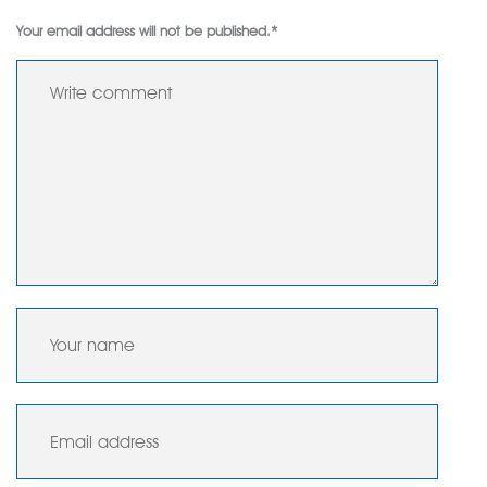
Your email address will not be published.
*