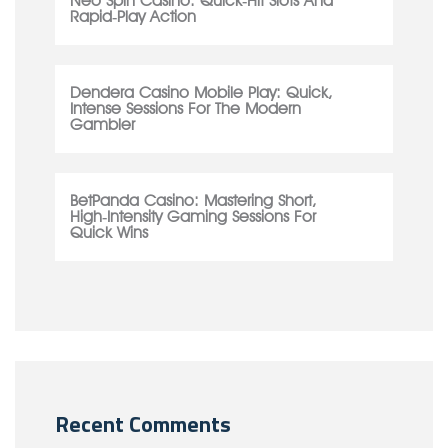
Neo Spin Casino: Quick‑Hit Slots And
Rapid‑Play Action
Dendera Casino Mobile Play: Quick,
Intense Sessions For The Modern
Gambler
BetPanda Casino: Mastering Short,
High‑Intensity Gaming Sessions For
Quick Wins
Recent Comments