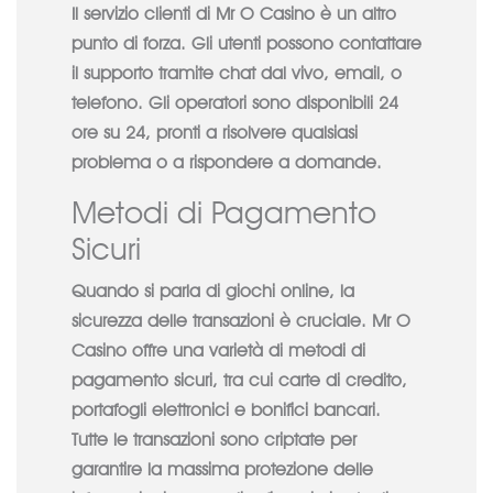
Il servizio clienti di Mr O Casino è un altro
punto di forza. Gli utenti possono contattare
il supporto tramite chat dal vivo, email, o
telefono. Gli operatori sono disponibili 24
ore su 24, pronti a risolvere qualsiasi
problema o a rispondere a domande.
Metodi di Pagamento
Sicuri
Quando si parla di giochi online, la
sicurezza delle transazioni è cruciale. Mr O
Casino offre una varietà di metodi di
pagamento sicuri, tra cui carte di credito,
portafogli elettronici e bonifici bancari.
Tutte le transazioni sono criptate per
garantire la massima protezione delle