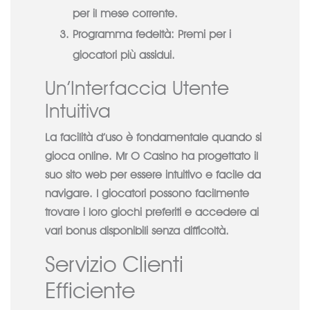
per il mese corrente.
Programma fedeltà: Premi per i
giocatori più assidui.
Un’Interfaccia Utente
Intuitiva
La facilità d’uso è fondamentale quando si
gioca online. Mr O Casino ha progettato il
suo sito web per essere intuitivo e facile da
navigare. I giocatori possono facilmente
trovare i loro giochi preferiti e accedere ai
vari bonus disponibili senza difficoltà.
Servizio Clienti
Efficiente