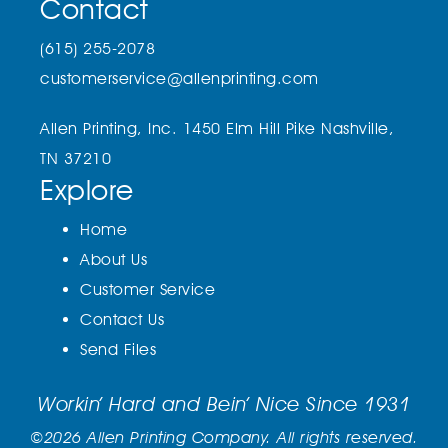
Contact
(615) 255-2078
customerservice@allenprinting.com
Allen Printing, Inc.
1450 Elm Hill Pike
Nashville,
TN 37210
Explore
Home
About Us
Customer Service
Contact Us
Send Files
Workin’ Hard and Bein’ Nice Since 1931
©2026 Allen Printing Company. All rights reserved.