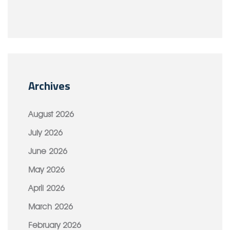
Archives
August 2026
July 2026
June 2026
May 2026
April 2026
March 2026
February 2026