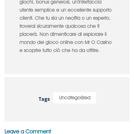
giochi, bonus generosi, un’interfaccia
utente semplice e un eccellente supporto
clienti. Che tu sia un neofita o un esperto,
troverai sicuramente qualcosa che ti
piacerà. Non dimenticare di esplorare il
mondo del gioco online con Mr O Casino
e scoprire tutto ciò che ha da offrire.
Tags
Uncategorized
Leave a Comment