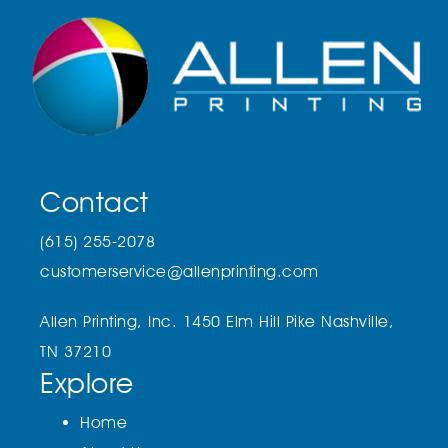
Contact
(615) 255-2078
customerservice@allenprinting.com
Allen Printing, Inc.
1450 Elm Hill Pike
Nashville,
TN 37210
Explore
Home