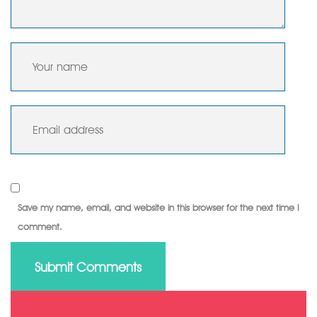
Save my name, email, and website in this browser for the next time I
comment.
Submit Comments