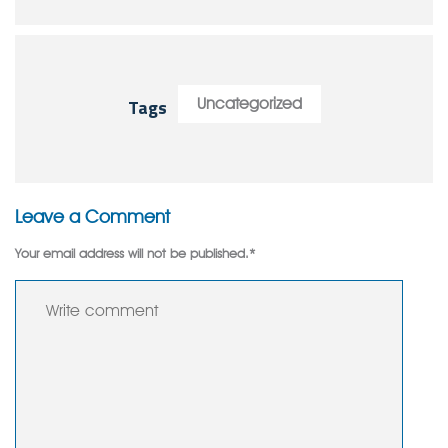
Tags
Uncategorized
Leave a Comment
Your email address will not be published.
*