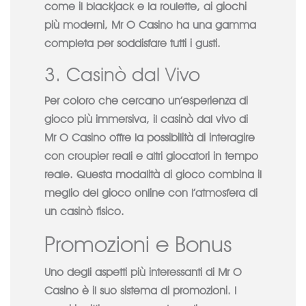
come il blackjack e la roulette, ai giochi
più moderni, Mr O Casino ha una gamma
completa per soddisfare tutti i gusti.
3. Casinò dal Vivo
Per coloro che cercano un’esperienza di
gioco più immersiva, il casinò dal vivo di
Mr O Casino offre la possibilità di interagire
con croupier reali e altri giocatori in tempo
reale. Questa modalità di gioco combina il
meglio del gioco online con l’atmosfera di
un casinò fisico.
Promozioni e Bonus
Uno degli aspetti più interessanti di Mr O
Casino è il suo sistema di promozioni. I