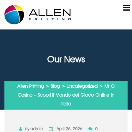
Our News
Allen Printing
>
Blog
>
Uncategorized
> Mr O
Casino – Scopri il Mondo del Gioco Online in
Italia
by admin
April 26, 2026
0