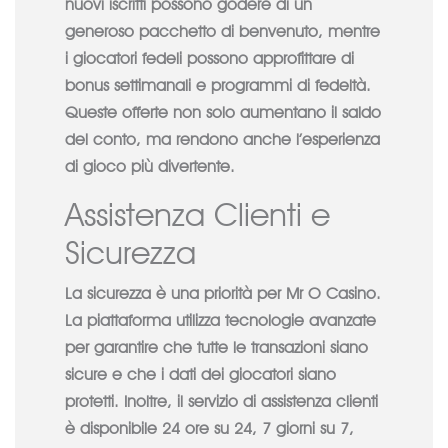
nuovi iscritti possono godere di un
generoso pacchetto di benvenuto, mentre
i giocatori fedeli possono approfittare di
bonus settimanali e programmi di fedeltà.
Queste offerte non solo aumentano il saldo
del conto, ma rendono anche l’esperienza
di gioco più divertente.
Assistenza Clienti e
Sicurezza
La sicurezza è una priorità per Mr O Casino.
La piattaforma utilizza tecnologie avanzate
per garantire che tutte le transazioni siano
sicure e che i dati dei giocatori siano
protetti. Inoltre, il servizio di assistenza clienti
è disponibile 24 ore su 24, 7 giorni su 7,