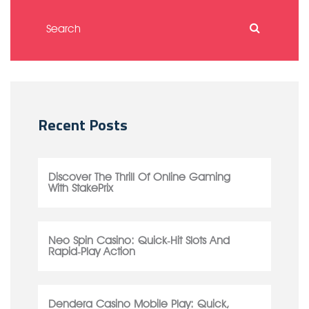
Recent Posts
Discover The Thrill Of Online Gaming
With StakePrix
Neo Spin Casino: Quick‑Hit Slots And
Rapid‑Play Action
Dendera Casino Mobile Play: Quick,