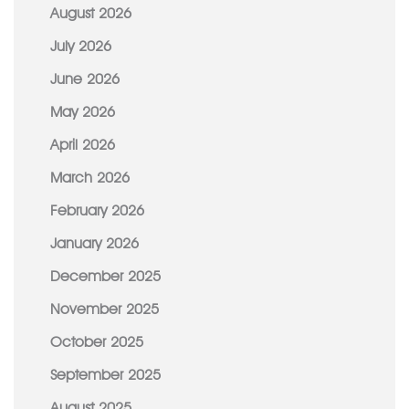
August 2026
July 2026
June 2026
May 2026
April 2026
March 2026
February 2026
January 2026
December 2025
November 2025
October 2025
September 2025
August 2025