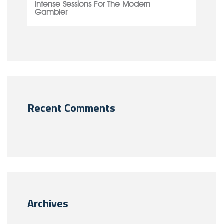
Intense Sessions For The Modern
Gambler
Recent Comments
Archives