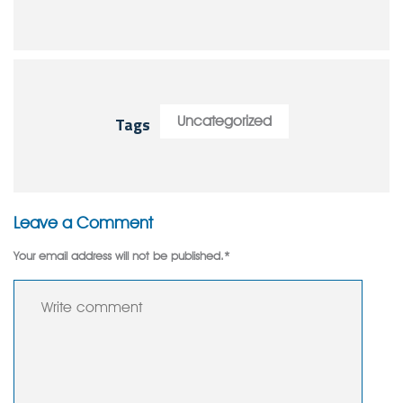
Tags
Uncategorized
Leave a Comment
Your email address will not be published.
*