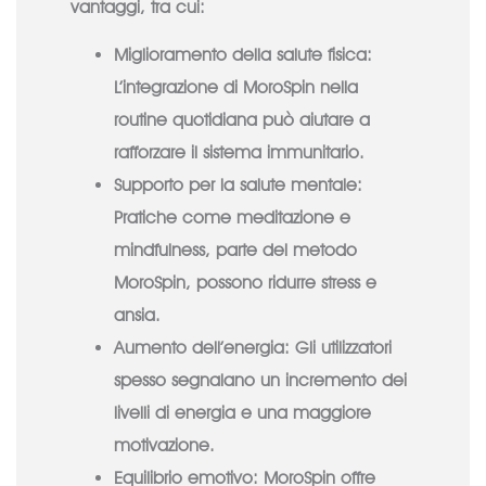
vantaggi, tra cui:
Miglioramento della salute fisica:
L’integrazione di MoroSpin nella
routine quotidiana può aiutare a
rafforzare il sistema immunitario.
Supporto per la salute mentale:
Pratiche come meditazione e
mindfulness, parte del metodo
MoroSpin, possono ridurre stress e
ansia.
Aumento dell’energia:
Gli utilizzatori
spesso segnalano un incremento dei
livelli di energia e una maggiore
motivazione.
Equilibrio emotivo:
MoroSpin offre