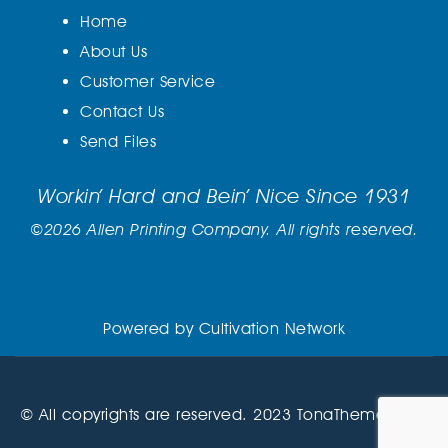
Home
About Us
Customer Service
Contact Us
Send Files
Workin’ Hard and Bein’ Nice Since 1931
©2026 Allen Printing Company. All rights reserved.
Powered by
Cultivation Network
© All copyrights are reserved. 2023
TonaTheme.com