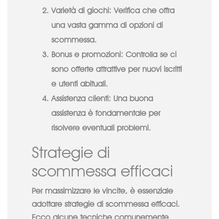
Varietà di giochi:
Verifica che offra
una vasta gamma di opzioni di
scommessa.
Bonus e promozioni:
Controlla se ci
sono offerte attrattive per nuovi iscritti
e utenti abituali.
Assistenza clienti:
Una buona
assistenza è fondamentale per
risolvere eventuali problemi.
Strategie di
scommessa efficaci
Per massimizzare le vincite, è essenziale
adottare strategie di scommessa efficaci.
Ecco alcune tecniche comunemente