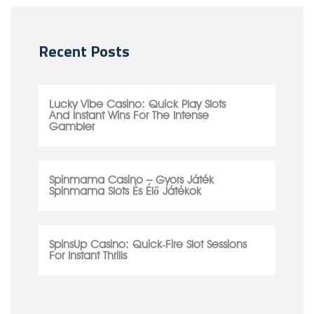
Recent Posts
Lucky Vibe Casino: Quick Play Slots
And Instant Wins For The Intense
Gambler
Spinmama Casino – Gyors Játék
Spinmama Slots És Élő Játékok
SpinsUp Casino: Quick‑Fire Slot Sessions
For Instant Thrills