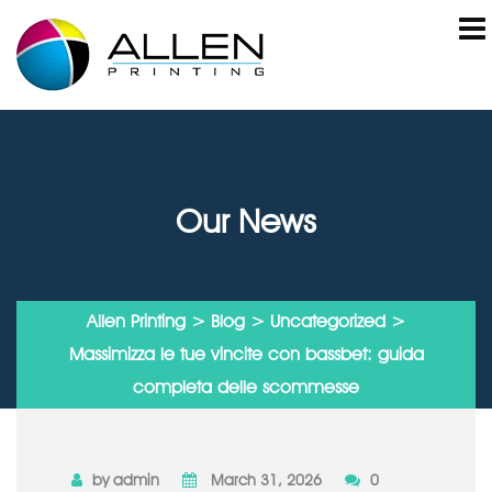
Our News
Allen Printing
>
Blog
>
Uncategorized
>
Massimizza le tue vincite con bassbet: guida
completa delle scommesse
by admin
March 31, 2026
0