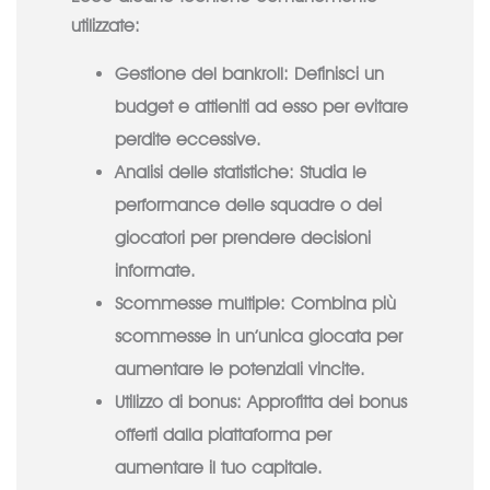
utilizzate:
Gestione del bankroll:
Definisci un
budget e attieniti ad esso per evitare
perdite eccessive.
Analisi delle statistiche:
Studia le
performance delle squadre o dei
giocatori per prendere decisioni
informate.
Scommesse multiple:
Combina più
scommesse in un’unica giocata per
aumentare le potenziali vincite.
Utilizzo di bonus:
Approfitta dei bonus
offerti dalla piattaforma per
aumentare il tuo capitale.