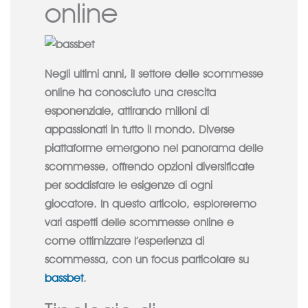
online
Negli ultimi anni, il settore delle scommesse
online ha conosciuto una crescita
esponenziale, attirando milioni di
appassionati in tutto il mondo. Diverse
piattaforme emergono nel panorama delle
scommesse, offrendo opzioni diversificate
per soddisfare le esigenze di ogni
giocatore. In questo articolo, esploreremo
vari aspetti delle scommesse online e
come ottimizzare l’esperienza di
scommessa, con un focus particolare su
bassbet
.