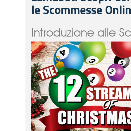
le Scommesse Onli
Introduzione alle