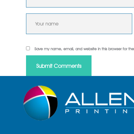
Save my name, email, and website in this browser for th
Submit Comments