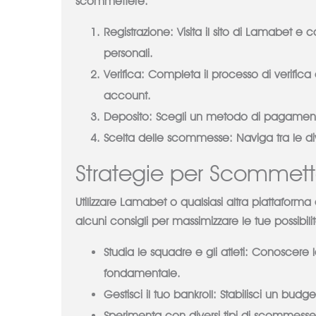
scommettere:
Registrazione:
Visita il sito di Lamabet e c
personali.
Verifica:
Completa il processo di verifica d
account.
Deposito:
Scegli un metodo di pagamento 
Scelta delle scommesse:
Naviga tra le di
Strategie per Scommet
Utilizzare Lamabet o qualsiasi altra piattafor
alcuni consigli per massimizzare le tue possibilit
Studia le squadre e gli atleti:
Conoscere le
fondamentale.
Gestisci il tuo bankroll:
Stabilisci un budget
Sperimenta con diversi tipi di scommesse