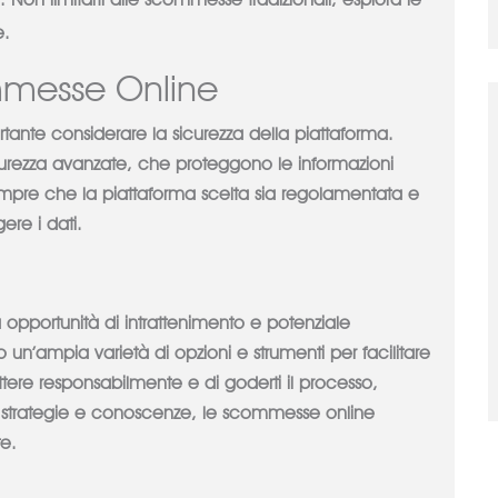
e.
mmesse Online
ante considerare la sicurezza della piattaforma.
urezza avanzate, che proteggono le informazioni
i sempre che la piattaforma scelta sia regolamentata e
gere i dati.
pportunità di intrattenimento e potenziale
’ampia varietà di opzioni e strumenti per facilitare
ere responsabilmente e di goderti il processo,
e strategie e conoscenze, le scommesse online
te.