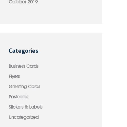
October 2019
Categories
Business Cards
Flyers
Greeting Cards
Postcards
Stickers & Labels
Uncategorized