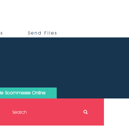
Us
Send Files
 le Scommesse Online