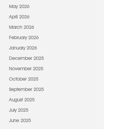
May 2026
April 2026
March 2026
February 2026
January 2026
December 2025
November 2025
October 2025
September 2025
August 2025
July 2025
June 2025