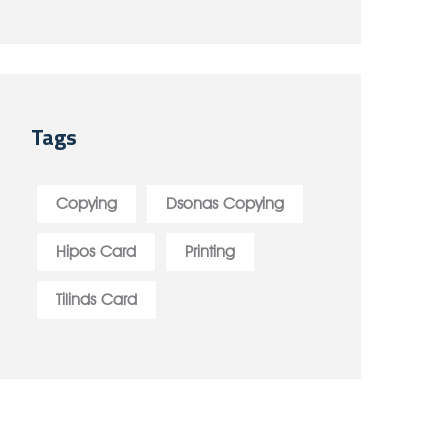
Tags
Copying
Dsonas Copying
Hipos Card
Printing
Tilinds Card