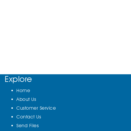
Explore
Home
About Us
Customer Service
Contact Us
Send Files