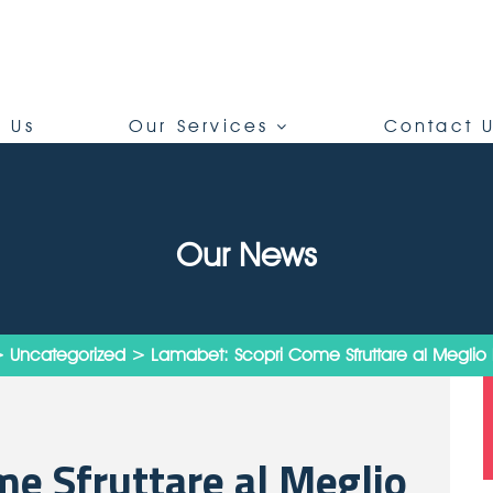
 Us
Our Services
Contact 
Our News
>
Uncategorized
> Lamabet: Scopri Come Sfruttare al Meglio
e Sfruttare al Meglio