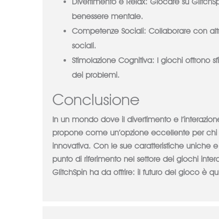
Divertimento e Relax: Giocare su GlitchSpin
benessere mentale.
Competenze Sociali: Collaborare con altri
sociali.
Stimolazione Cognitiva: I giochi offrono sf
dei problemi.
Conclusione
In un mondo dove il divertimento e l’interazion
propone come un’opzione eccellente per chi 
innovativa. Con le sue caratteristiche uniche 
punto di riferimento nel settore dei giochi inte
GlitchSpin ha da offrire: il futuro del gioco è qu