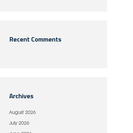
Recent Comments
Archives
August 2026
July 2026