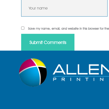
Save my name, email, and website in this browser for th
Submit Comments