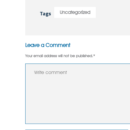
Tags
Uncategorized
Leave a Comment
Your email address will not be published.
*