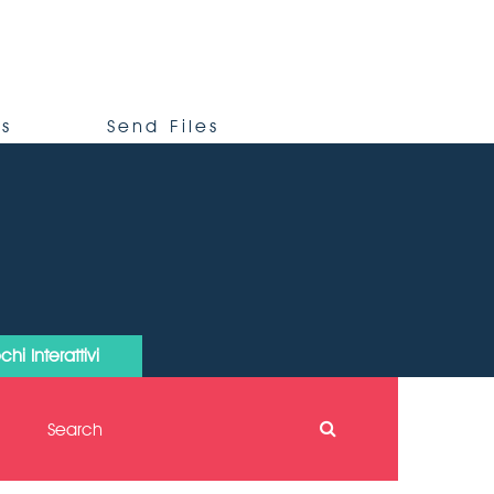
Us
Send Files
hi Interattivi