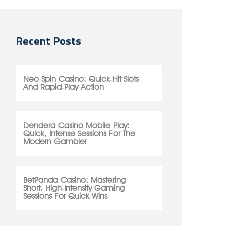
Recent Posts
Neo Spin Casino: Quick‑Hit Slots
And Rapid‑Play Action
Dendera Casino Mobile Play:
Quick, Intense Sessions For The
Modern Gambler
BetPanda Casino: Mastering
Short, High‑Intensity Gaming
Sessions For Quick Wins