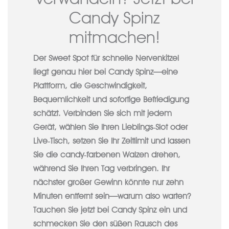
Candy Spinz
mitmachen!
Der Sweet Spot für schnelle Nervenkitzel
liegt genau hier bei Candy Spinz—eine
Plattform, die Geschwindigkeit,
Bequemlichkeit und sofortige Befriedigung
schätzt. Verbinden Sie sich mit jedem
Gerät, wählen Sie Ihren Lieblings‑Slot oder
Live‑Tisch, setzen Sie Ihr Zeitlimit und lassen
Sie die candy‑farbenen Walzen drehen,
während Sie Ihren Tag verbringen. Ihr
nächster großer Gewinn könnte nur zehn
Minuten entfernt sein—warum also warten?
Tauchen Sie jetzt bei Candy Spinz ein und
schmecken Sie den süßen Rausch des