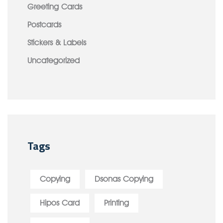
Greeting Cards
Postcards
Stickers & Labels
Uncategorized
Tags
Copying
Dsonas Copying
Hipos Card
Printing