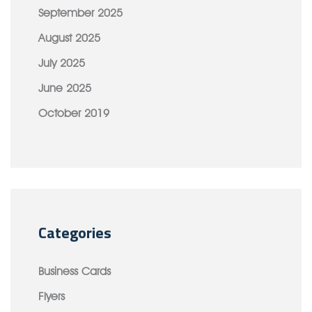
September 2025
August 2025
July 2025
June 2025
October 2019
Categories
Business Cards
Flyers