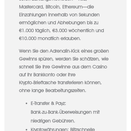
Mastercard, Bitcoin, Ethereum—die
Einzahlungen innerhalb von Sekunden
ermöglichen und Abhebungen bis zu
€1.000 täglich, €3.000 wöchentlich und
€10.000 monatlich erlauben.
Wenn Sie den Adrenalin‑Kick eines großen
Gewinns spüren, werden Sie schätzen, wie
schnell Sie Ihre Gewinne aus dem Casino
auf Ihr Bankkonto oder Ihre
Krypto‑Brieftasche transferieren können,
ohne lange Bearbeitungszeiten.
E-Transfer & Payz:
Bank‑zu‑Bank‑Überweisungen mit
niedrigen Gebühren.
Kryptowährungen:
Blitzschnelle