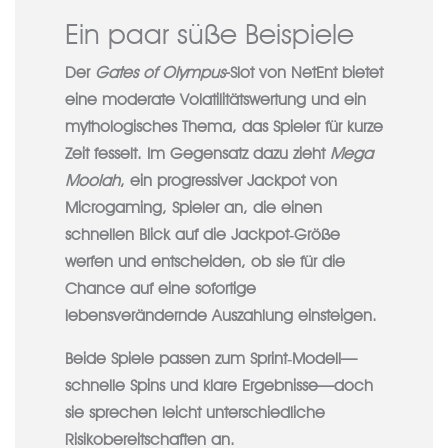
Ein paar süße Beispiele
Der
Gates of Olympus
-Slot von NetEnt bietet
eine moderate Volatilitätswertung und ein
mythologisches Thema, das Spieler für kurze
Zeit fesselt. Im Gegensatz dazu zieht
Mega
Moolah
, ein progressiver Jackpot von
Microgaming, Spieler an, die einen
schnellen Blick auf die Jackpot‑Größe
werfen und entscheiden, ob sie für die
Chance auf eine sofortige
lebensverändernde Auszahlung einsteigen.
Beide Spiele passen zum Sprint‑Modell—
schnelle Spins und klare Ergebnisse—doch
sie sprechen leicht unterschiedliche
Risikobereitschaften an.