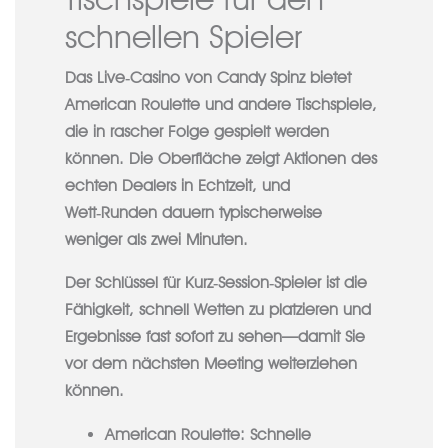
schnellen Spieler
Das Live‑Casino von Candy Spinz bietet
American Roulette und andere Tischspiele,
die in rascher Folge gespielt werden
können. Die Oberfläche zeigt Aktionen des
echten Dealers in Echtzeit, und
Wett‑Runden dauern typischerweise
weniger als zwei Minuten.
Der Schlüssel für Kurz‑Session‑Spieler ist die
Fähigkeit, schnell Wetten zu platzieren und
Ergebnisse fast sofort zu sehen—damit Sie
vor dem nächsten Meeting weiterziehen
können.
American Roulette:
Schnelle