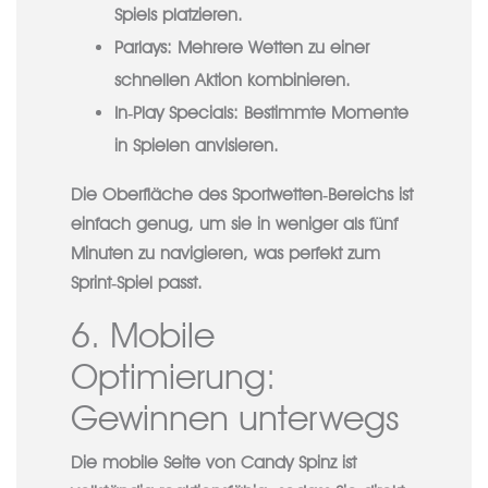
Spiels platzieren.
Parlays:
Mehrere Wetten zu einer
schnellen Aktion kombinieren.
In‑Play Specials:
Bestimmte Momente
in Spielen anvisieren.
Die Oberfläche des Sportwetten‑Bereichs ist
einfach genug, um sie in weniger als fünf
Minuten zu navigieren, was perfekt zum
Sprint‑Spiel passt.
6. Mobile
Optimierung:
Gewinnen unterwegs
Die mobile Seite von Candy Spinz ist