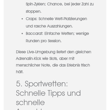
Spin‑Zyklen; Chance, bei jeder Zahl zu
stoppen.
Craps:
Schnelle Wett‑Platzierungen
und rasche Auszahlungen.
Baccarat:
Einfache Wetten; wenige
Runden pro Session.
Diese Live‑Umgebung liefert den gleichen
Adrenalin‑Kick wie Slots, aber mit
menschlicher Note, die das Erlebnis frisch
hält.
5. Sportwetten:
Schnelle Tipps und
schnelle