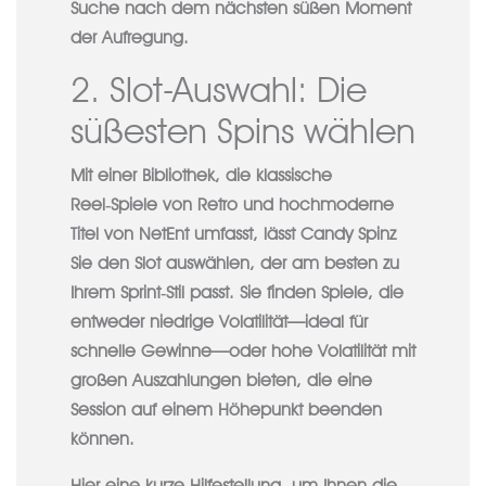
Suche nach dem nächsten süßen Moment
der Aufregung.
2. Slot-Auswahl: Die
süßesten Spins wählen
Mit einer Bibliothek, die klassische
Reel‑Spiele von Retro und hochmoderne
Titel von NetEnt umfasst, lässt Candy Spinz
Sie den Slot auswählen, der am besten zu
Ihrem Sprint‑Stil passt. Sie finden Spiele, die
entweder niedrige Volatilität—ideal für
schnelle Gewinne—oder hohe Volatilität mit
großen Auszahlungen bieten, die eine
Session auf einem Höhepunkt beenden
können.
Hier eine kurze Hilfestellung, um Ihnen die