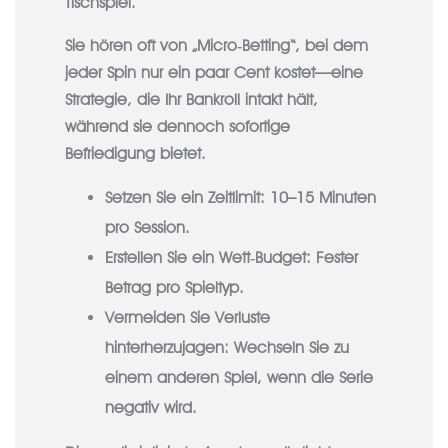
Tischspiel.
Sie hören oft von „Micro‑Betting“, bei dem
jeder Spin nur ein paar Cent kostet—eine
Strategie, die Ihr Bankroll intakt hält,
während sie dennoch sofortige
Befriedigung bietet.
Setzen Sie ein Zeitlimit:
10–15 Minuten
pro Session.
Erstellen Sie ein Wett‑Budget:
Fester
Betrag pro Spieltyp.
Vermeiden Sie Verluste
hinterherzujagen:
Wechseln Sie zu
einem anderen Spiel, wenn die Serie
negativ wird.