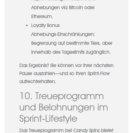
Abhebungen via Bitcoin oder
Ethereum.
Loyalty Bonus
Abhebungs‑Einschränkungen:
Begrenzung auf bestimmte Tiers, aber
innerhalb des Tageslimits zugänglich.
Das Ergebnis? Sie können vor Ihrer nächsten
Pause auszahlen—und so Ihren Sprint‑Flow
aufrechterhalten.
10. Treueprogramm
und Belohnungen im
Sprint‑Lifestyle
Das Treueprogramm bei Candy Spinz bietet