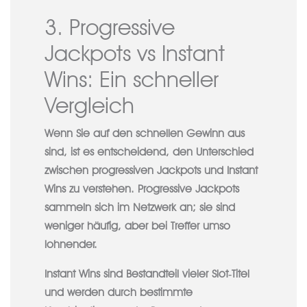
3. Progressive
Jackpots vs Instant
Wins: Ein schneller
Vergleich
Wenn Sie auf den schnellen Gewinn aus
sind, ist es entscheidend, den Unterschied
zwischen progressiven Jackpots und Instant
Wins zu verstehen. Progressive Jackpots
sammeln sich im Netzwerk an; sie sind
weniger häufig, aber bei Treffer umso
lohnender.
Instant Wins sind Bestandteil vieler Slot‑Titel
und werden durch bestimmte