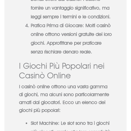
fornire un vantaggio significativo, ma
leggi sempre i termini e le condizioni.
Pratica Prima di Giocare:
Molti casinò
online offrono versioni gratuite dei loro
giochi. Approfittane per praticare
senza rischiare denaro reale.
I Giochi Più Popolari nei
Casinò Online
I casinò online offrono una vasta gamma
di giochi, ma alcuni sono particolarmente
amati dai giocatori. Ecco un elenco dei
giochi più popolari:
Slot Machine:
Le slot sono tra i giochi