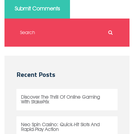
Submit Comments
Recent Posts
Discover The Thrill Of Online Gaming
With StakePrix
Neo Spin Casino: Quick‑Hit Slots And
Rapid‑Play Action