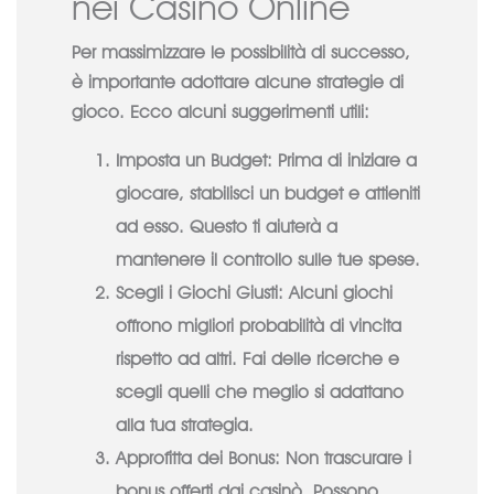
nei Casinò Online
Per massimizzare le possibilità di successo,
è importante adottare alcune strategie di
gioco. Ecco alcuni suggerimenti utili:
Imposta un Budget:
Prima di iniziare a
giocare, stabilisci un budget e attieniti
ad esso. Questo ti aiuterà a
mantenere il controllo sulle tue spese.
Scegli i Giochi Giusti:
Alcuni giochi
offrono migliori probabilità di vincita
rispetto ad altri. Fai delle ricerche e
scegli quelli che meglio si adattano
alla tua strategia.
Approfitta dei Bonus:
Non trascurare i
bonus offerti dai casinò. Possono