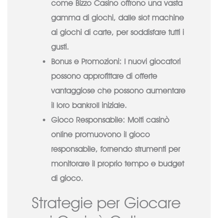
come Bizzo Casino offrono una vasta
gamma di giochi, dalle slot machine
ai giochi di carte, per soddisfare tutti i
gusti.
Bonus e Promozioni:
I nuovi giocatori
possono approfittare di offerte
vantaggiose che possono aumentare
il loro bankroll iniziale.
Gioco Responsabile:
Molti casinò
online promuovono il gioco
responsabile, fornendo strumenti per
monitorare il proprio tempo e budget
di gioco.
Strategie per Giocare