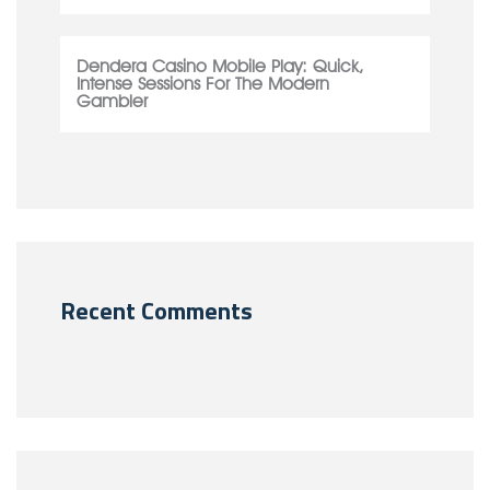
Dendera Casino Mobile Play: Quick,
Intense Sessions For The Modern
Gambler
Recent Comments