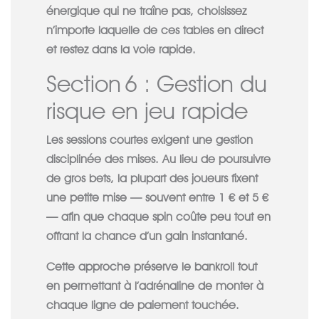
énergique qui ne traîne pas, choisissez
n’importe laquelle de ces tables en direct
et restez dans la voie rapide.
Section 6 : Gestion du
risque en jeu rapide
Les sessions courtes exigent une gestion
disciplinée des mises. Au lieu de poursuivre
de gros bets, la plupart des joueurs fixent
une petite mise — souvent entre 1 € et 5 €
— afin que chaque spin coûte peu tout en
offrant la chance d’un gain instantané.
Cette approche préserve le bankroll tout
en permettant à l’adrénaline de monter à
chaque ligne de paiement touchée.