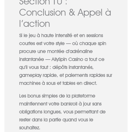
Section 10 :
Conclusion & Appel à
l’action
Si le jeu à haute intensité et en sessions
courtes est votre style — où chaque spin
procure une montée d’adrénaline
instantanée — AllySpin Casino a tout ce
qu’il vous faut : dépôts instantanés,
gameplay rapide, et paiements rapides sur
machines à sous et tables en direct.
Les bonus simples de la plateforme
maintiennent votre bankroll à jour sans
obligations longues, vous permettant de
rester dans la partie quand vous le
souhaitez.