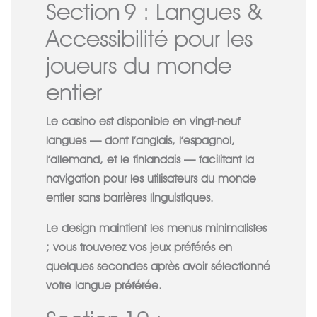
Section 9 : Langues &
Accessibilité pour les
joueurs du monde
entier
Le casino est disponible en vingt-neuf
langues — dont l’anglais, l’espagnol,
l’allemand, et le finlandais — facilitant la
navigation pour les utilisateurs du monde
entier sans barrières linguistiques.
Le design maintient les menus minimalistes
; vous trouverez vos jeux préférés en
quelques secondes après avoir sélectionné
votre langue préférée.