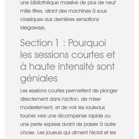
une bibliothèque massive de plus de neuf
mille titres, allant des machines à sous
classiques aux dernières sensations
Megaways.
Section 1 : Pourquoi
les sessions courtes et
à haute intensité sont
géniales
Les sessions courtes permettent de plonger
directement dans l’action, de miser
modestement, et de voir les rouleaux
tourner vers une récompense rapide ou
une perte express avant de passer à autre
chose. Les joueurs qui aiment l’éclat et les