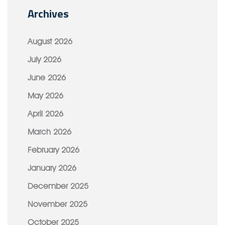
Archives
August 2026
July 2026
June 2026
May 2026
April 2026
March 2026
February 2026
January 2026
December 2025
November 2025
October 2025