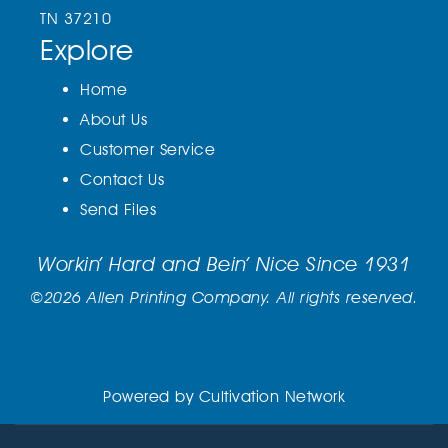
TN 37210
Explore
Home
About Us
Customer Service
Contact Us
Send Files
Workin’ Hard and Bein’ Nice Since 1931
©2026 Allen Printing Company. All rights reserved.
Powered by
Cultivation Network