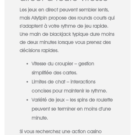
Les jeux en direct peuvent sembler lents,
mais AllySpin propose des rounds courts qui
s’adaptent à votre rythme de jeu rapide.
Une main de blackjack typique dure moins
de deux minutes lorsque vous prenez des
décisions rapides.
Vitesse du croupier – gestion
simplifiée des cartes.
Limites de chat – interactions
concises pour maintenir le rythme.
Variété de jeux – les spins de roulette
peuvent se terminer en moins d’une
minute.
Si vous recherchez une action casino