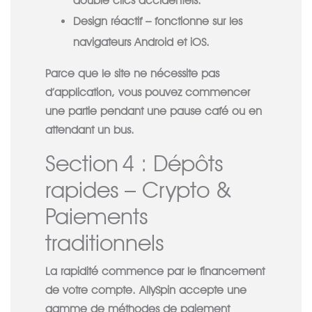
double clics accidentels.
Design réactif – fonctionne sur les
navigateurs Android et iOS.
Parce que le site ne nécessite pas
d’application, vous pouvez commencer
une partie pendant une pause café ou en
attendant un bus.
Section 4 : Dépôts
rapides – Crypto &
Paiements
traditionnels
La rapidité commence par le financement
de votre compte. AllySpin accepte une
gamme de méthodes de paiement