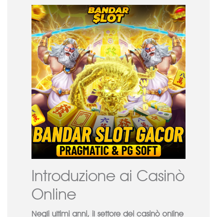
Introduzione ai Casinò
Online
Negli ultimi anni, il settore dei casinò online