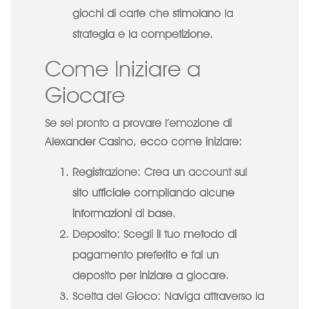
giochi di carte che stimolano la
strategia e la competizione.
Come Iniziare a
Giocare
Se sei pronto a provare l’emozione di
Alexander Casino, ecco come iniziare:
Registrazione:
Crea un account sul
sito ufficiale compilando alcune
informazioni di base.
Deposito:
Scegli il tuo metodo di
pagamento preferito e fai un
deposito per iniziare a giocare.
Scelta del Gioco:
Naviga attraverso la