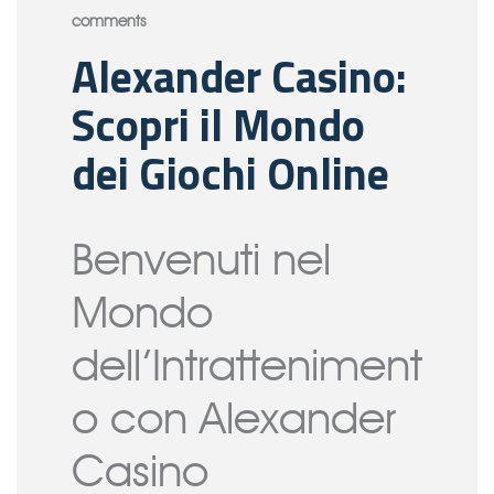
comments
Alexander Casino:
Scopri il Mondo
dei Giochi Online
Benvenuti nel
Mondo
dell’Intratteniment
o con Alexander
Casino