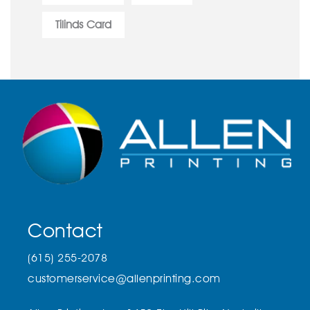
Tilinds Card
Contact
(615) 255-2078
customerservice@allenprinting.com