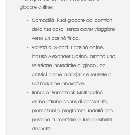
giocare online:
Comodità:
Puoi giocare dal comfort
della tua casa, senza dover viaggiare
verso un casinò fisico.
Varietà di Giochi:
I casinò online,
incluso Alexander Casino, offrono una
selezione incredibile di giochi, dai
classici come blackjack e roulette a
slot machine innovative.
Bonus e Promozioni:
Molti casinò
online offrono bonus di benvenuto,
promozioni e programmi fedeltà che
possono aumentare le tue possibilità
di vincita.