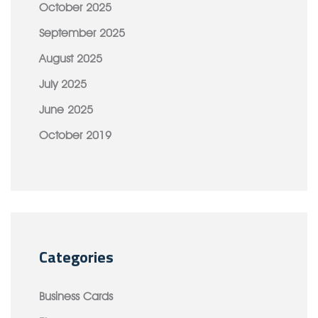
October 2025
September 2025
August 2025
July 2025
June 2025
October 2019
Categories
Business Cards