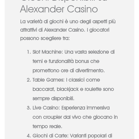
Alexander Casino
La varietà di giochi è uno degli aspetti più
attrattivi di Alexander Casino. I giocatori
possono scegliere tra:
Slot Machine:
Una vasta selezione di
temi e funzionalità bonus che
promettono ore di divertimento.
Table Games:
I classici come
baccarat, blackjack e roulette sono
sempre disponibili.
Live Casino:
Esperienza immersiva
con croupier dal vivo che giocano in
tempo reale.
Giochi di Carte:
Varianti popolari di