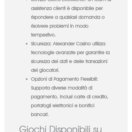
assistenza clienti è disponibile per
rispondere a qualsiasi domanda o
risolvere problemi in modo
tempestivo.
Sicurezza:
Alexander Casino utilizza
tecnologie avanzate per garantire la
sicurezza dei dati e delle transazioni
dei giocatori.
Opzioni di Pagamento Flessibili:
Supporta diverse modalità di
pagamento, inclusi carte di credito,
portafogli elettronici e bonifici
bancari.
Giochi Disponibili su