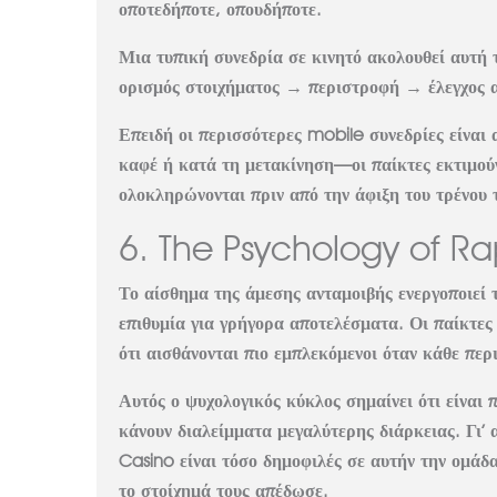
οποτεδήποτε, οπουδήποτε.
Μια τυπική συνεδρία σε κινητό ακολουθεί αυτή
ορισμός στοιχήματος → περιστροφή → έλεγχος 
Επειδή οι περισσότερες mobile συνεδρίες είναι
καφέ ή κατά τη μετακίνηση—οι παίκτες εκτιμού
ολοκληρώνονται πριν από την άφιξη του τρένου 
6. The Psychology of R
Το αίσθημα της άμεσης ανταμοιβής ενεργοποιεί 
επιθυμία για γρήγορα αποτελέσματα. Οι παίκτες
ότι αισθάνονται πιο εμπλεκόμενοι όταν κάθε πε
Αυτός ο ψυχολογικός κύκλος σημαίνει ότι είναι 
κάνουν διαλείμματα μεγαλύτερης διάρκειας. Γι’
Casino είναι τόσο δημοφιλές σε αυτήν την ομάδα
το στοίχημά τους απέδωσε.