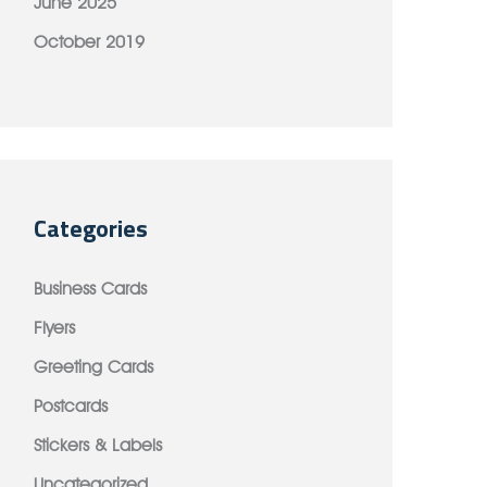
June 2025
October 2019
Categories
Business Cards
Flyers
Greeting Cards
Postcards
Stickers & Labels
Uncategorized