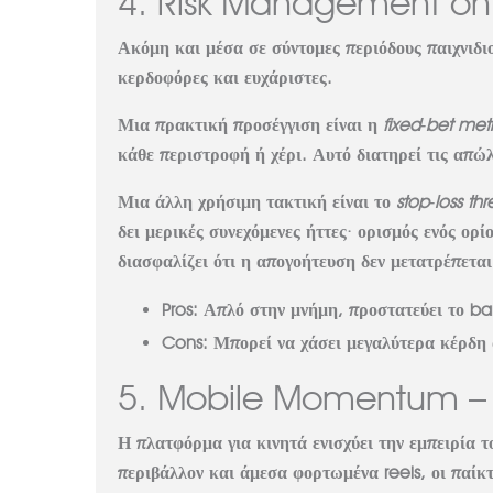
4. Risk Management on 
Ακόμη και μέσα σε σύντομες περιόδους παιχνιδιο
κερδοφόρες και ευχάριστες.
Μια πρακτική προσέγγιση είναι η
fixed‑bet me
κάθε περιστροφή ή χέρι. Αυτό διατηρεί τις απώ
Μια άλλη χρήσιμη τακτική είναι το
stop‑loss th
δει μερικές συνεχόμενες ήττες· ορισμός ενός ορ
διασφαλίζει ότι η απογοήτευση δεν μετατρέπεται
Pros:
Απλό στην μνήμη, προστατεύει το ban
Cons:
Μπορεί να χάσει μεγαλύτερα κέρδη α
5. Mobile Momentum – 
Η πλατφόρμα για κινητά ενισχύει την εμπειρία τ
περιβάλλον και άμεσα φορτωμένα reels, οι παίκτ