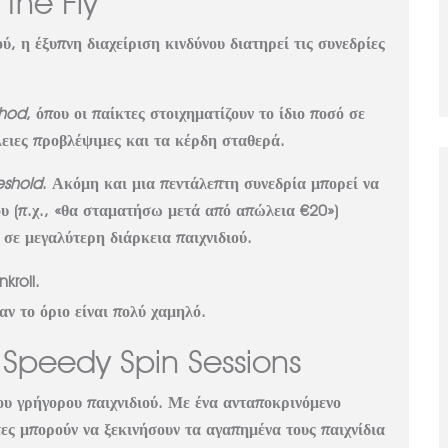
the Fly
ύ, η έξυπνη διαχείριση κινδύνου διατηρεί τις συνεδρίες
thod
, όπου οι παίκτες στοιχηματίζουν το ίδιο ποσό σε
λειες προβλέψιμες και τα κέρδη σταθερά.
reshold
. Ακόμη και μια πεντάλεπτη συνεδρία μπορεί να
ίου (π.χ., «θα σταματήσω μετά από απώλεια €20»)
 σε μεγαλύτερη διάρκεια παιχνιδιού.
kroll.
ν το όριο είναι πολύ χαμηλό.
Speedy Spin Sessions
ου γρήγορου παιχνιδιού. Με ένα ανταποκρινόμενο
ες μπορούν να ξεκινήσουν τα αγαπημένα τους παιχνίδια