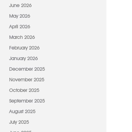
June 2026
May 2026
April 2026
March 2026
February 2026
January 2026
December 2025
November 2025
October 2025
September 2025
August 2025
July 2025