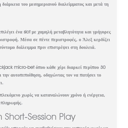
τη διάρκεια του μεσημεριανού διαλείμματος και μετά τη
επιλέγει ένα slot με χαμηλή μεταβλητότητα και γρήγορες
ριστροφή. Μέσα σε πέντε περιστροφές, ο Άλεξ κερδίζει
σύντομο διάλειμμα πριν επιστρέψει στη δουλειά.
ckjack micro-bet όπου κάθε χέρι διαρκεί περίπου 30
ι την αυτοπεποίθηση, οδηγώντας τον να πατήσει το
ι.
μπλεκόμενο χωρίς να καταναλώνουν χρόνο ή ενέργεια,
 πληρωμής.
n Short‑Session Play