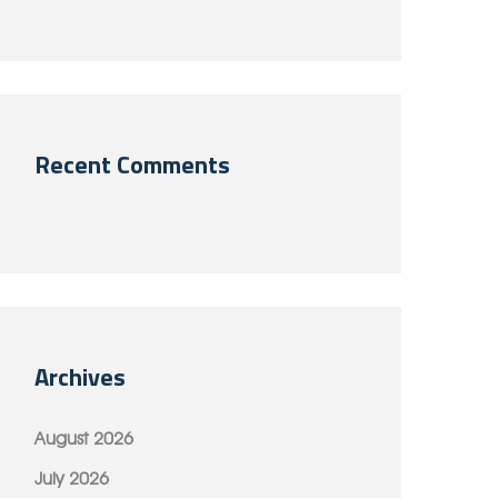
Recent Comments
Archives
August 2026
July 2026