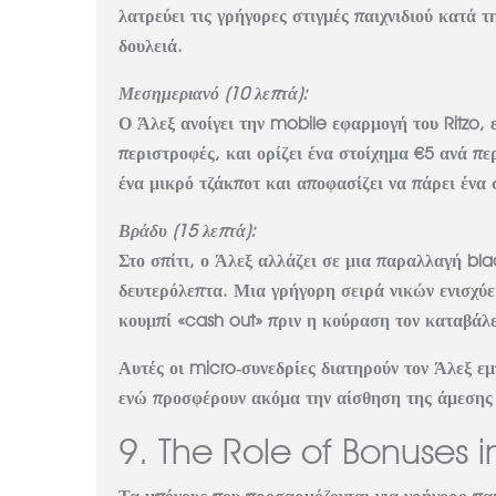
λατρεύει τις γρήγορες στιγμές παιχνιδιού κατά 
δουλειά.
Μεσημεριανό (10 λεπτά):
Ο Άλεξ ανοίγει την mobile εφαρμογή του Ritzo, 
περιστροφές, και ορίζει ένα στοίχημα €5 ανά πε
ένα μικρό τζάκποτ και αποφασίζει να πάρει ένα 
Βράδυ (15 λεπτά):
Στο σπίτι, ο Άλεξ αλλάζει σε μια παραλλαγή bla
δευτερόλεπτα. Μια γρήγορη σειρά νικών ενισχύε
κουμπί «cash out» πριν η κούραση τον καταβάλε
Αυτές οι micro‑συνεδρίες διατηρούν τον Άλεξ ε
ενώ προσφέρουν ακόμα την αίσθηση της άμεσης
9. The Role of Bonuses i