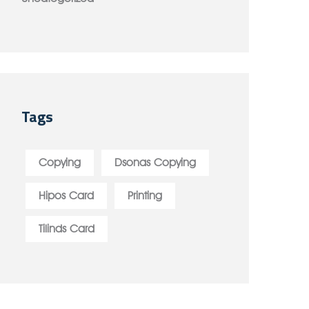
Tags
Copying
Dsonas Copying
Hipos Card
Printing
Tilinds Card